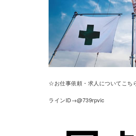
☆お仕事依頼・求人についてこち
ラインID→@739rpvic