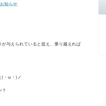
お知らせ
スが与えられていると捉え、乗り越えれば
(・ω・)ノ
か？