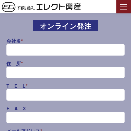
オンライン発注
会社名
*
住 所
*
T E L
*
F A X
メールアドレス
*